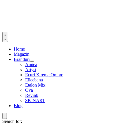
Home
Magazin
Branduri
Amiea
Artyst
Ecuri Xtreme Ombre
Elleebana
Etalon Mix
Ova
Revink
SKINART
Blog
Search for: