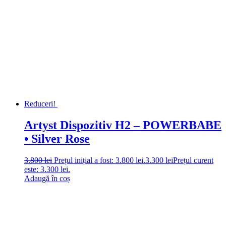
Reduceri!
Artyst Dispozitiv H2 – POWERBABE
• Silver Rose
3.800
lei
Prețul inițial a fost: 3.800 lei.
3.300
lei
Prețul curent
este: 3.300 lei.
Adaugă în coș