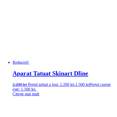
Reduceri!
Aparat Tatuat Skinart Dline
2.200
lei
Prețul inițial a fost: 2.200 lei.
1.500
lei
Prețul curent
este: 1.500 lei.
Citește mai mult