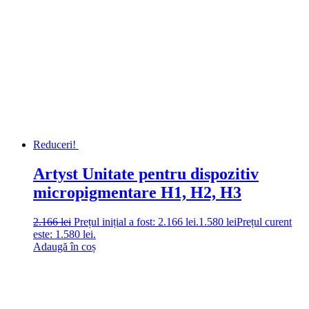
Reduceri!
Artyst Unitate pentru dispozitiv
micropigmentare H1, H2, H3
2.166
lei
Prețul inițial a fost: 2.166 lei.
1.580
lei
Prețul curent
este: 1.580 lei.
Adaugă în coș