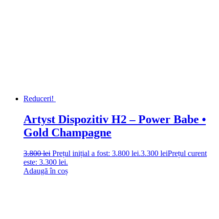
Reduceri!
Artyst Dispozitiv H2 – Power Babe •
Gold Champagne
3.800
lei
Prețul inițial a fost: 3.800 lei.
3.300
lei
Prețul curent
este: 3.300 lei.
Adaugă în coș