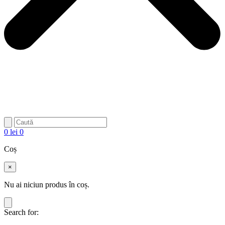
0
lei
0
Coș
×
Nu ai niciun produs în coș.
Search for: