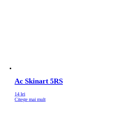
Ac Skinart 5RS
14
lei
Citește mai mult