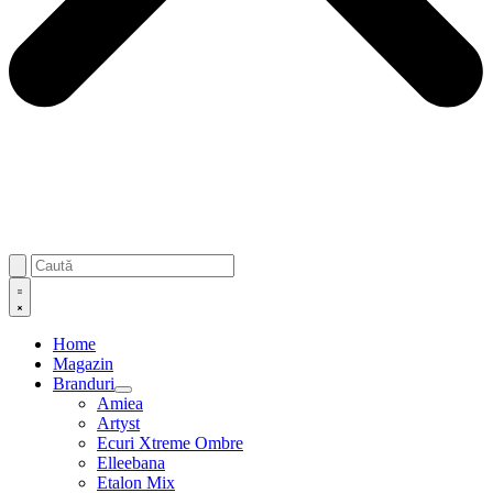
Home
Magazin
Branduri
Amiea
Artyst
Ecuri Xtreme Ombre
Elleebana
Etalon Mix