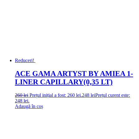
Reduceri!
ACE GAMA ARTYST BY AMIEA 1-
LINER CAPILLARY(0,35 LT)
260
lei
Prețul inițial a fost: 260 lei.
248
lei
Prețul curent este:
248 lei.
Adaugă în coș