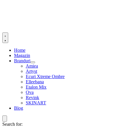
Home
Magazin
Branduri
Amiea
Artyst
Ecuri Xtreme Ombre
Elleebana
Etalon Mix
Ova
Revink
SKINART
Blog
Search for: