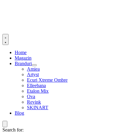
Home
Magazin
Branduri
Amiea
Artyst
Ecuri Xtreme Ombre
Elleebana
Etalon Mix
Ova
Revink
SKINART
Blog
Search for: