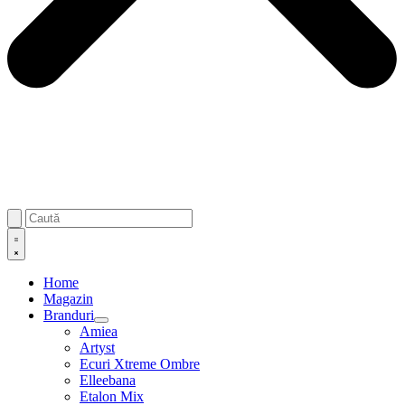
Home
Magazin
Branduri
Amiea
Artyst
Ecuri Xtreme Ombre
Elleebana
Etalon Mix