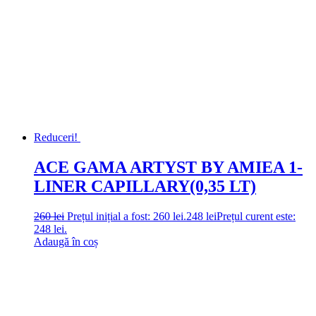
Reduceri!
ACE GAMA ARTYST BY AMIEA 1-
LINER CAPILLARY(0,35 LT)
260
lei
Prețul inițial a fost: 260 lei.
248
lei
Prețul curent este:
248 lei.
Adaugă în coș