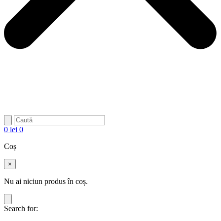
0
lei
0
Coș
×
Nu ai niciun produs în coș.
Search for: