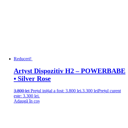
Reduceri!
Artyst Dispozitiv H2 – POWERBABE
• Silver Rose
3.800
lei
Prețul inițial a fost: 3.800 lei.
3.300
lei
Prețul curent
este: 3.300 lei.
Adaugă în coș