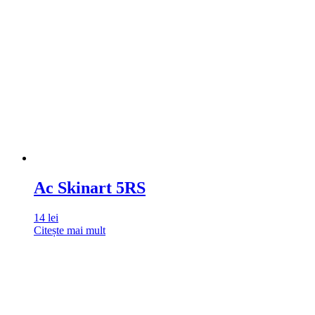
Ac Skinart 5RS
14
lei
Citește mai mult