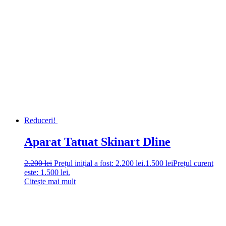
Reduceri!
Aparat Tatuat Skinart Dline
2.200
lei
Prețul inițial a fost: 2.200 lei.
1.500
lei
Prețul curent
este: 1.500 lei.
Citește mai mult