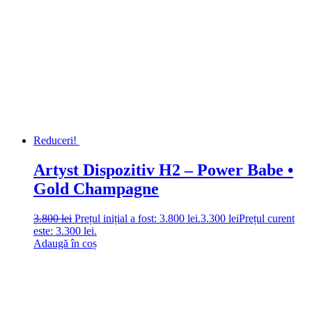
Reduceri!
Artyst Dispozitiv H2 – Power Babe •
Gold Champagne
3.800
lei
Prețul inițial a fost: 3.800 lei.
3.300
lei
Prețul curent
este: 3.300 lei.
Adaugă în coș