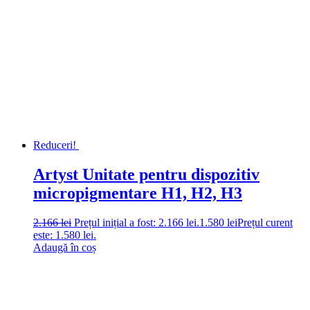
Reduceri!
Artyst Unitate pentru dispozitiv
micropigmentare H1, H2, H3
2.166
lei
Prețul inițial a fost: 2.166 lei.
1.580
lei
Prețul curent
este: 1.580 lei.
Adaugă în coș