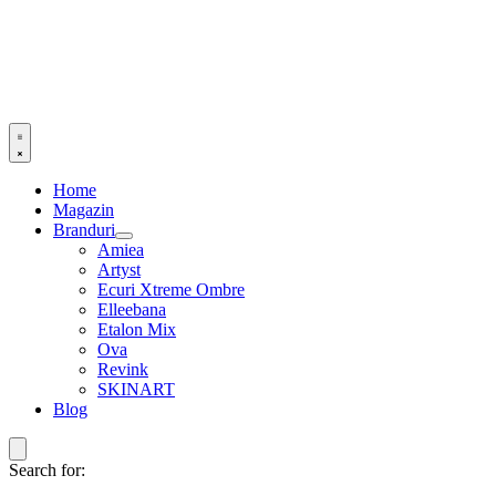
Home
Magazin
Branduri
Amiea
Artyst
Ecuri Xtreme Ombre
Elleebana
Etalon Mix
Ova
Revink
SKINART
Blog
Search for: