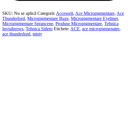
SKU:
Nu se aplică
Categorii:
Accesorii
,
Ace Micropigmentare
,
Ace
Thunderlord
,
Micropigmentare Buze
,
Micropigmentare Eyeliner
,
Micropigmentare Sprancene
,
Produse Micropigmentare
,
Tehnica
Invisibrows
,
Tehnica Stileto
Etichete:
ACE
,
ace micropigmenatre
,
ace thunderlord
,
misty