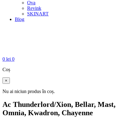
Ova
Revink
SKINART
Blog
0
lei
0
Coș
×
Nu ai niciun produs în coș.
Ac Thunderlord/Xion, Bellar, Mast,
Omnia, Kwadron, Chayenne