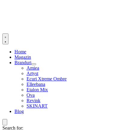
Home
Magazin
Branduri
Amiea
Artyst
Ecuri Xtreme Ombre
Elleebana
Etalon Mix
Ova
Revink
SKINART
Blog
Search for: