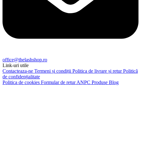
office@thelashshop.ro
Link-uri utile
Contacteaza-ne
Termeni și condiții
Politica de livrare și retur
Politică
de confidențialitate
Politica de cookies
Formular de retur
ANPC
Produse
Blog