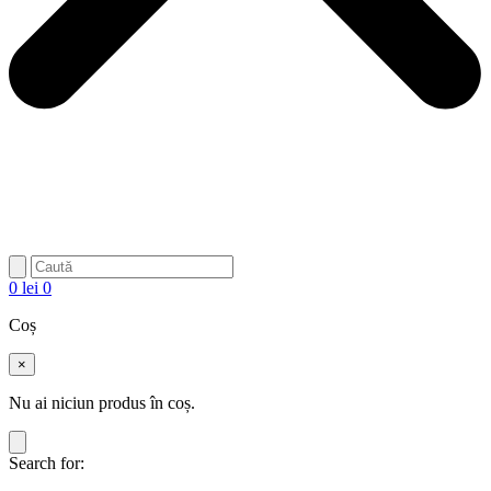
0
lei
0
Coș
×
Nu ai niciun produs în coș.
Search for: