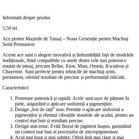
Informatii despre produs
5,50
lei
Ace pentru Mașinile de Tatuaj – Noua Generație pentru Machiaj
Semi Permanent
Aceste ace sunt o alegere inovativă și îmbunătățită față de modelele
tradiționale, fiind compatibile cu unele dintre cele mai puternice
mașini de tatuaj, precum Bellar, Xion, Mast, Omnia, Kwadron și
Chayenne. Sunt perfecte pentru tehnicile de machiaj semi-
permanent, oferind rezultate de precizie și performanță ridicată.
Caracteristici:
Penetrare puternică și rapidă: Acele sunt ușor de pătruns în
piele, asigurând o aplicare uniformă a pigmenților.
Design „bot de rață” nou: Permite o aplicare uniformă a
pigmenților și elimină vibrațiile instabile ale acului, pentru un
control mai bun și rezultate precise.
Design anti-retur: Evită fluxul de pigment înapoi, garantând
un control mai bun al procesului de micropigmentare.
Acul mai lung și mai subțire: Oferă linii mai clare și mai