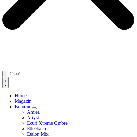
Home
Magazin
Branduri
Amiea
Artyst
Ecuri Xtreme Ombre
Elleebana
Etalon Mix