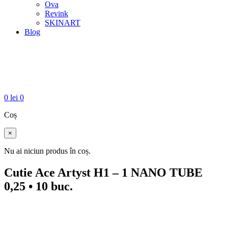
Ova
Revink
SKINART
Blog
0
lei
0
Coș
×
Nu ai niciun produs în coș.
Cutie Ace Artyst H1 – 1 NANO TUBE
0,25 • 10 buc.