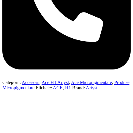
Categorii:
Accesorii
,
Ace H1 Artyst
,
Ace Micropigmentare
,
Produse
Micropigmentare
Etichete:
ACE
,
H1
Brand:
Artyst