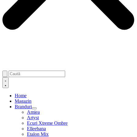
Home
Magazin
Branduri
Amiea
Artyst
Ecuri Xtreme Ombre
Elleebana
Etalon Mix