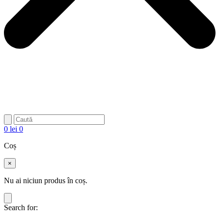
0
lei
0
Coș
×
Nu ai niciun produs în coș.
Search for: