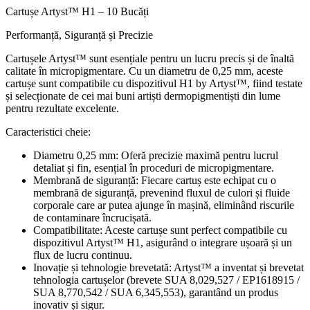
Cartușe Artyst™ H1 – 10 Bucăți
Performanță, Siguranță și Precizie
Cartușele Artyst™ sunt esențiale pentru un lucru precis și de înaltă
calitate în micropigmentare. Cu un diametru de 0,25 mm, aceste
cartușe sunt compatibile cu dispozitivul H1 by Artyst™, fiind testate
și selecționate de cei mai buni artiști dermopigmentiști din lume
pentru rezultate excelente.
Caracteristici cheie:
Diametru 0,25 mm: Oferă precizie maximă pentru lucrul
detaliat și fin, esențial în proceduri de micropigmentare.
Membrană de siguranță: Fiecare cartuș este echipat cu o
membrană de siguranță, prevenind fluxul de culori și fluide
corporale care ar putea ajunge în mașină, eliminând riscurile
de contaminare încrucișată.
Compatibilitate: Aceste cartușe sunt perfect compatibile cu
dispozitivul Artyst™ H1, asigurând o integrare ușoară și un
flux de lucru continuu.
Inovație și tehnologie brevetată: Artyst™ a inventat și brevetat
tehnologia cartușelor (brevete SUA 8,029,527 / EP1618915 /
SUA 8,770,542 / SUA 6,345,553), garantând un produs
inovativ și sigur.