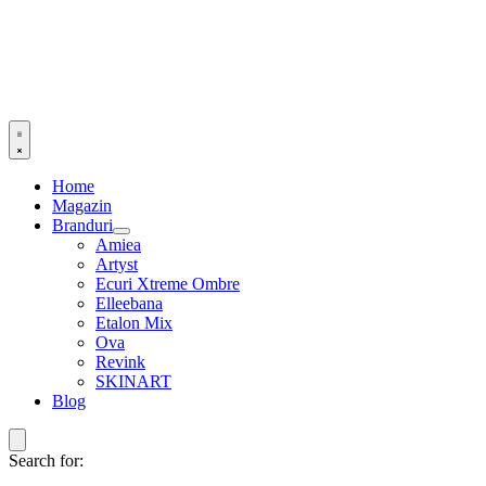
Home
Magazin
Branduri
Amiea
Artyst
Ecuri Xtreme Ombre
Elleebana
Etalon Mix
Ova
Revink
SKINART
Blog
Search for: