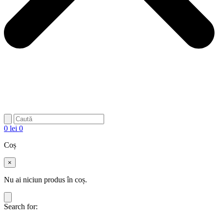
0
lei
0
Coș
×
Nu ai niciun produs în coș.
Search for: