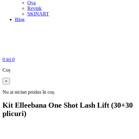
Ova
Revink
SKINART
Blog
0
lei
0
Coș
×
Nu ai niciun produs în coș.
Kit Elleebana One Shot Lash Lift (30+30
plicuri)