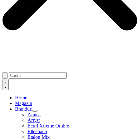
Home
Magazin
Branduri
Amiea
Artyst
Ecuri Xtreme Ombre
Elleebana
Etalon Mix