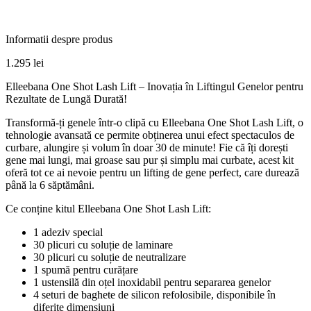
Informatii despre produs
1.295
lei
Elleebana One Shot Lash Lift – Inovația în Liftingul Genelor pentru
Rezultate de Lungă Durată!
Transformă-ți genele într-o clipă cu Elleebana One Shot Lash Lift, o
tehnologie avansată ce permite obținerea unui efect spectaculos de
curbare, alungire și volum în doar 30 de minute! Fie că îți dorești
gene mai lungi, mai groase sau pur și simplu mai curbate, acest kit
oferă tot ce ai nevoie pentru un lifting de gene perfect, care durează
până la 6 săptămâni.
Ce conține kitul Elleebana One Shot Lash Lift:
1 adeziv special
30 plicuri cu soluție de laminare
30 plicuri cu soluție de neutralizare
1 spumă pentru curățare
1 ustensilă din oțel inoxidabil pentru separarea genelor
4 seturi de baghete de silicon refolosibile, disponibile în
diferite dimensiuni