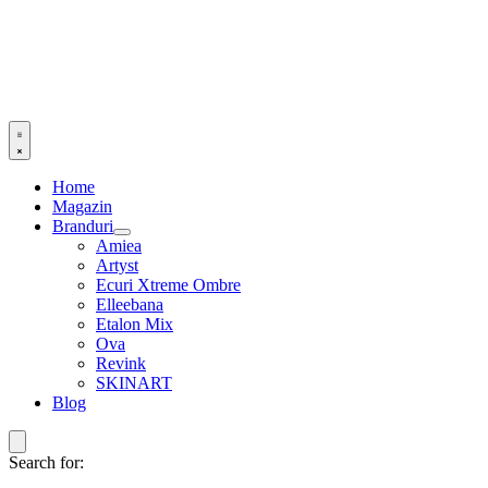
Home
Magazin
Branduri
Amiea
Artyst
Ecuri Xtreme Ombre
Elleebana
Etalon Mix
Ova
Revink
SKINART
Blog
Search for: