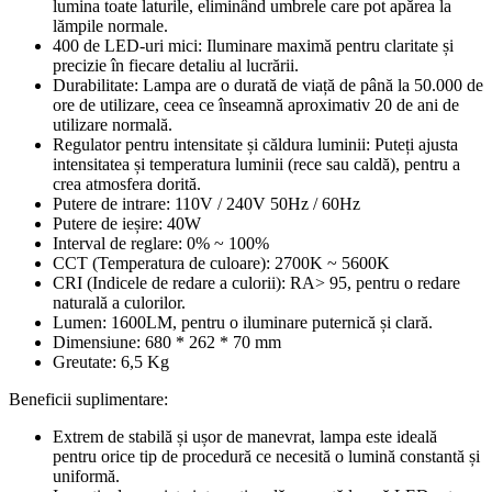
lumina toate laturile, eliminând umbrele care pot apărea la
lămpile normale.
400 de LED-uri mici: Iluminare maximă pentru claritate și
precizie în fiecare detaliu al lucrării.
Durabilitate: Lampa are o durată de viață de până la 50.000 de
ore de utilizare, ceea ce înseamnă aproximativ 20 de ani de
utilizare normală.
Regulator pentru intensitate și căldura luminii: Puteți ajusta
intensitatea și temperatura luminii (rece sau caldă), pentru a
crea atmosfera dorită.
Putere de intrare: 110V / 240V 50Hz / 60Hz
Putere de ieșire: 40W
Interval de reglare: 0% ~ 100%
CCT (Temperatura de culoare): 2700K ~ 5600K
CRI (Indicele de redare a culorii): RA> 95, pentru o redare
naturală a culorilor.
Lumen: 1600LM, pentru o iluminare puternică și clară.
Dimensiune: 680 * 262 * 70 mm
Greutate: 6,5 Kg
Beneficii suplimentare:
Extrem de stabilă și ușor de manevrat, lampa este ideală
pentru orice tip de procedură ce necesită o lumină constantă și
uniformă.