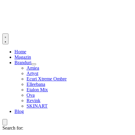
Home
Magazin
Branduri
Amiea
Artyst
Ecuri Xtreme Ombre
Elleebana
Etalon Mix
Ova
Revink
SKINART
Blog
Search for: