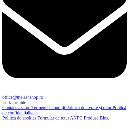
office@thelashshop.ro
Link-uri utile
Contacteaza-ne
Termeni și condiții
Politica de livrare și retur
Politică
de confidențialitate
Politica de cookies
Formular de retur
ANPC
Produse
Blog