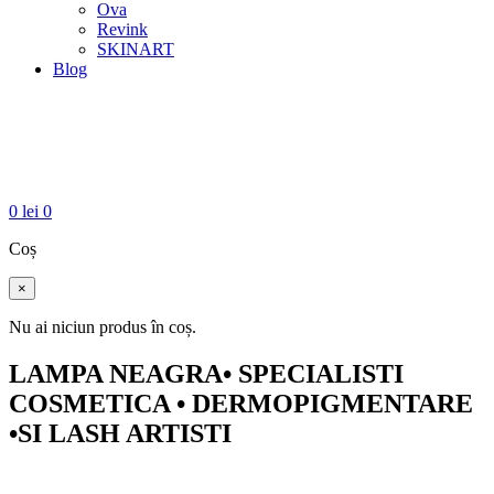
Ova
Revink
SKINART
Blog
0
lei
0
Coș
×
Nu ai niciun produs în coș.
LAMPA NEAGRA• SPECIALISTI
COSMETICA • DERMOPIGMENTARE
•SI LASH ARTISTI