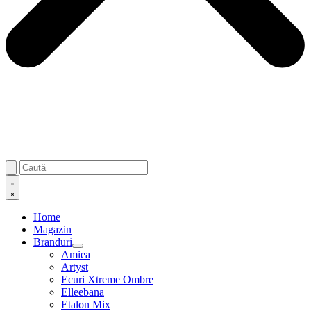
Home
Magazin
Branduri
Amiea
Artyst
Ecuri Xtreme Ombre
Elleebana
Etalon Mix