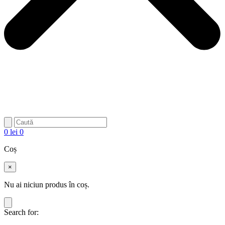
0
lei
0
Coș
×
Nu ai niciun produs în coș.
Search for: