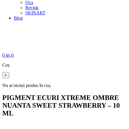
Ova
Revink
SKINART
Blog
0
lei
0
Coș
×
Nu ai niciun produs în coș.
PIGMENT ECURI XTREME OMBRE
NUANTA SWEET STRAWBERRY – 10
ML