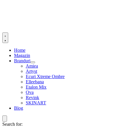
Home
Magazin
Branduri
Amiea
Artyst
Ecuri Xtreme Ombre
Elleebana
Etalon Mix
Ova
Revink
SKINART
Blog
Search for: