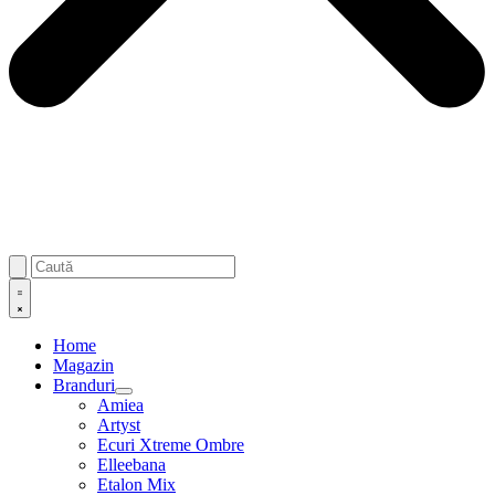
Home
Magazin
Branduri
Amiea
Artyst
Ecuri Xtreme Ombre
Elleebana
Etalon Mix