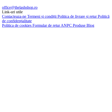
office@thelashshop.ro
Link-uri utile
Contacteaza-ne
Termeni și condiții
Politica de livrare și retur
Politică
de confidențialitate
Politica de cookies
Formular de retur
ANPC
Produse
Blog