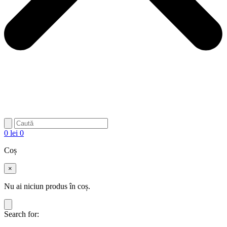
0
lei
0
Coș
×
Nu ai niciun produs în coș.
Search for: