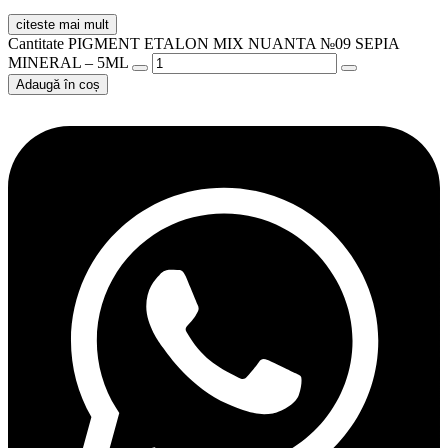
citeste mai mult
Cantitate PIGMENT ETALON MIX NUANTA №09 SEPIA
MINERAL – 5ML
Adaugă în coș