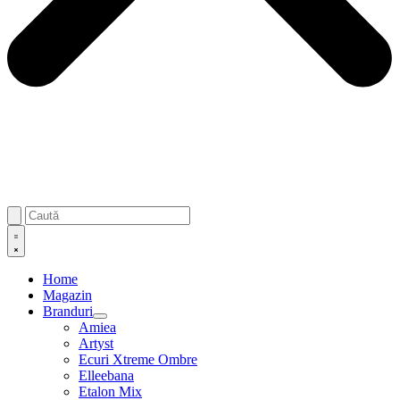
Home
Magazin
Branduri
Amiea
Artyst
Ecuri Xtreme Ombre
Elleebana
Etalon Mix