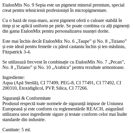
EtalonMix No. 9 Sepia este un pigment mineral premium, special
creat pentru tehnicienii profesioniști în micropigmentare.
Cu o bază de roșu-maro, acest pigment oferă o culoare stabilă în
timp și se aplică uniform pe piele. Se poate combina cu alți pigmenți
din gama EtalonMix pentru personalizarea nuanței dorite.
Este mai închis decât EtalonMix No. 6 „Taupe” și No. 8 „Tiziano”
și este ideal pentru femeile cu părul castaniu închis și ten măsliniu,
Fitzpatrick 3-4.
Se utilizează frecvent în combinație cu EtalonMix No. 7 „Pecan”,
No. 8 „Tiziano” și No. 10 „Arabica” pentru rezultate armonioase.
Ingrediente:
Aqua (Apă Sterilă), CI 77499, PEG-8, CI 77491, CI 77492, CI
200310, Etoxidiglicol, PVP, Silica, CI 77266.
Siguranță & Conformitate
Produsul respectă toate normele de siguranță impuse de Uniunea
Europeană și este conform cu reglementările REACH, asigurând
utilizarea unor ingrediente sigure și testate conform celor mai înalte
standarde din industrie.
Cantitate: 5 ml.