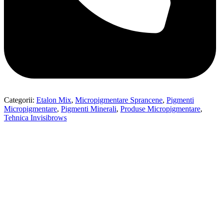
Categorii:
Etalon Mix
,
Micropigmentare Sprancene
,
Pigmenti
Micropigmentare
,
Pigmenti Minerali
,
Produse Micropigmentare
,
Tehnica Invisibrows