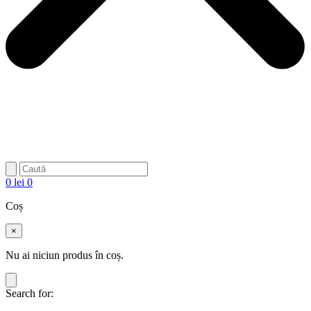
0
lei
0
Coș
×
Nu ai niciun produs în coș.
Search for: