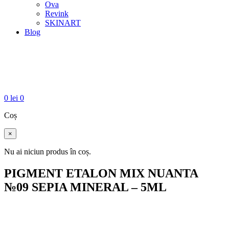
Ova
Revink
SKINART
Blog
0
lei
0
Coș
×
Nu ai niciun produs în coș.
PIGMENT ETALON MIX NUANTA
№09 SEPIA MINERAL – 5ML