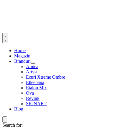
Home
Magazin
Branduri
Amiea
Artyst
Ecuri Xtreme Ombre
Elleebana
Etalon Mix
Ova
Revink
SKINART
Blog
Search for: