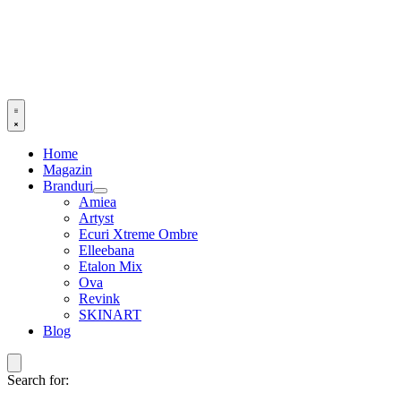
Home
Magazin
Branduri
Amiea
Artyst
Ecuri Xtreme Ombre
Elleebana
Etalon Mix
Ova
Revink
SKINART
Blog
Search for: