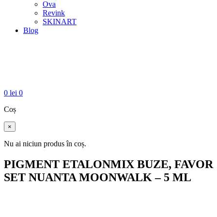
Ova
Revink
SKINART
Blog
0
lei
0
Coș
×
Nu ai niciun produs în coș.
PIGMENT ETALONMIX BUZE, FAVOR
SET NUANTA MOONWALK – 5 ML