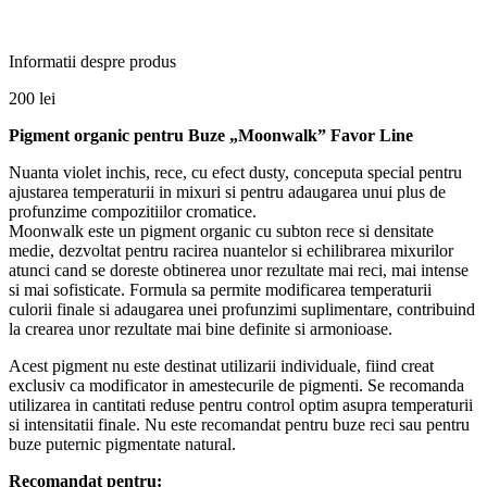
Informatii despre produs
200
lei
Pigment
organic
pentru Buze „Moonwalk” Favor Line
Nuanta violet inchis, rece, cu efect dusty, conceputa special pentru
ajustarea temperaturii in mixuri si pentru adaugarea unui plus de
profunzime compozitiilor cromatice.
Moonwalk este un pigment organic cu subton rece si densitate
medie, dezvoltat pentru racirea nuantelor si echilibrarea mixurilor
atunci cand se doreste obtinerea unor rezultate mai reci, mai intense
si mai sofisticate. Formula sa permite modificarea temperaturii
culorii finale si adaugarea unei profunzimi suplimentare, contribuind
la crearea unor rezultate mai bine definite si armonioase.
Acest pigment nu este destinat utilizarii individuale, fiind creat
exclusiv ca modificator in amestecurile de pigmenti. Se recomanda
utilizarea in cantitati reduse pentru control optim asupra temperaturii
si intensitatii finale. Nu este recomandat pentru buze reci sau pentru
buze puternic pigmentate natural.
Recomandat pentru: