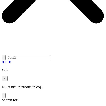
0
lei
0
Coș
×
Nu ai niciun produs în coș.
Search for: