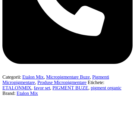
Categorii:
Etalon Mix
,
Micropigmentare Buze
,
Pigmenti
Micropigmentare
,
Produse Micropigmentare
Etichete:
ETALONMIX
,
favor set
,
PIGMENT BUZE
,
pigment organic
Brand:
Etalon Mix