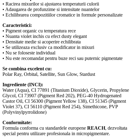
• Racirea mixurilor si ajustarea temperaturii culorii
• Adaugarea de profunzime si intensitate nuantelor
• Echilibrarea compozitiilor cromatice in formule personalizate
Caracteristici:
• Pigment organic cu temperatura rece
• Nuanta violet inchis cu efect dusty elegant
• Densitate medie si acoperire echilibrata
• Se utilizeaza exclusiv ca modificator in mixuri
• Nu se foloseste individual
• Nu este recomandat pentru buze reci sau puternic pigmentate
Se combina excelent cu:
Polar Ray, Orbital, Satellite, Sun Glow, Stardust
Ingrediente (INCI):
Water (Aqua), CI 77891 (Titanium Dioxide), Glycerin, Propylene
Glycol, CI 73907 (Pigment Red 202), PEG-40 Hydrogenated
Castor Oil, CI 56300 (Pigment Yellow 138), CI 51345 (Pigment
Violet 37), CI 56110 (Pigment Red 254), Simethicone, PVP
(Polyvinylpyrrolidone)
Conformitate:
Formula conforma cu standardele europene
REACH
, dezvoltata
special pentru utilizare profesionala in micropigmentare.