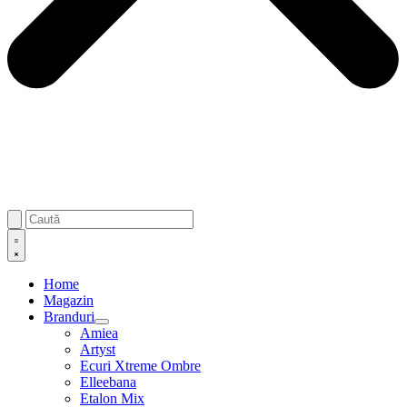
Home
Magazin
Branduri
Amiea
Artyst
Ecuri Xtreme Ombre
Elleebana
Etalon Mix