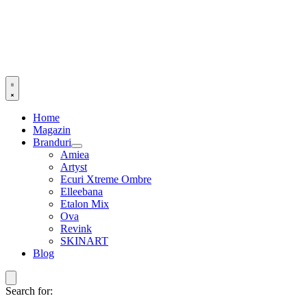
Home
Magazin
Branduri
Amiea
Artyst
Ecuri Xtreme Ombre
Elleebana
Etalon Mix
Ova
Revink
SKINART
Blog
Search for: