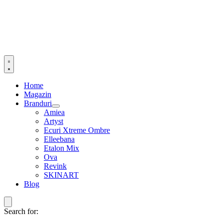
Home
Magazin
Branduri
Amiea
Artyst
Ecuri Xtreme Ombre
Elleebana
Etalon Mix
Ova
Revink
SKINART
Blog
Search for: