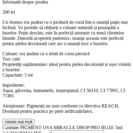
Informatii despre produs
200
lei
Un frumos roz pudrat cu o picătură de coral într-o nuanță puțin mai
închisă. Va permite să obțineți o culoare naturală și proaspătă a
buzelor. Puțin deschis, este în perfectă armonie cu tenul clientelor
blonde. Datorită acoperirii puternice, nuanța aceasta este perfectă
pentru pielea decolorată care are o nuanță rece a buzelor.
Culoare: roz pudrat cu o tentă de corai-piersică
Ton: cald
Proprietăți suplimentare: ideal pentru pielea decolorată și ușor violetă
a buzelor.
Capacitate: 5 ml
Ingrediente:
Aqua, glicerina, hamamelis, izopropanol, CI 56110, CI 77891, CI
77491
Atenționare: Pigmenții nu sunt conformi cu directiva REACH.
Destinați pentru practica pe piele artificială/latex.
citeste mai mult
Cantitate PIGMENT OVA MIRACLE DROP PRO BUZE 5ml