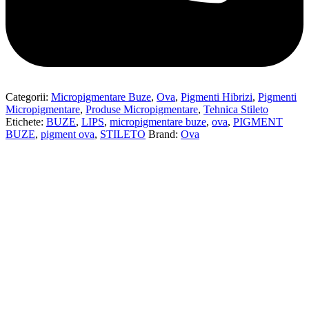
Categorii:
Micropigmentare Buze
,
Ova
,
Pigmenti Hibrizi
,
Pigmenti
Micropigmentare
,
Produse Micropigmentare
,
Tehnica Stileto
Etichete:
BUZE
,
LIPS
,
micropigmentare buze
,
ova
,
PIGMENT
BUZE
,
pigment ova
,
STILETO
Brand:
Ova