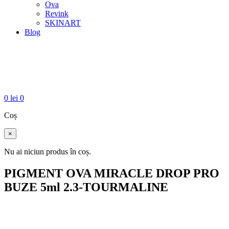
Ova
Revink
SKINART
Blog
0
lei
0
Coș
×
Nu ai niciun produs în coș.
PIGMENT OVA MIRACLE DROP PRO
BUZE 5ml 2.3-TOURMALINE