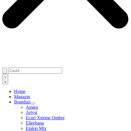
Home
Magazin
Branduri
Amiea
Artyst
Ecuri Xtreme Ombre
Elleebana
Etalon Mix