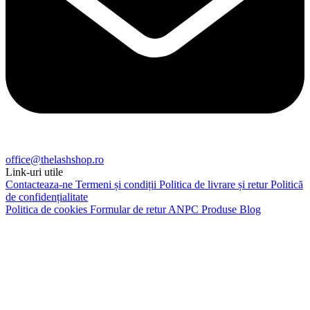
office@thelashshop.ro
Link-uri utile
Contacteaza-ne
Termeni și condiții
Politica de livrare și retur
Politică
de confidențialitate
Politica de cookies
Formular de retur
ANPC
Produse
Blog