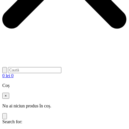
0
lei
0
Coș
×
Nu ai niciun produs în coș.
Search for: